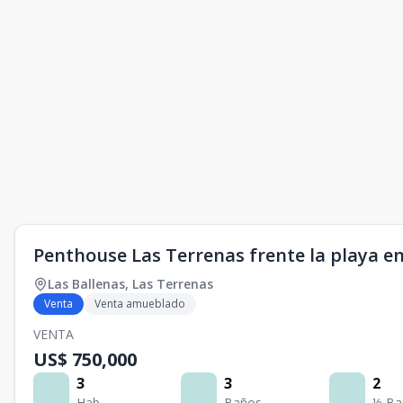
Penthouse Las Terrenas frente la playa e
Las Ballenas
,
Las Terrenas
Venta
Venta amueblado
VENTA
US$ 750,000
3
3
2
Hab.
Baños
½ Ba