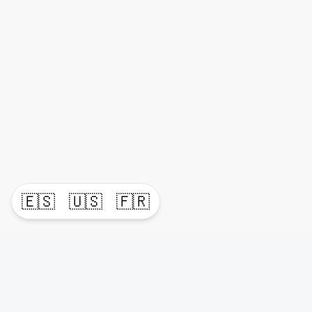
🇪🇸
🇺🇸
🇫🇷