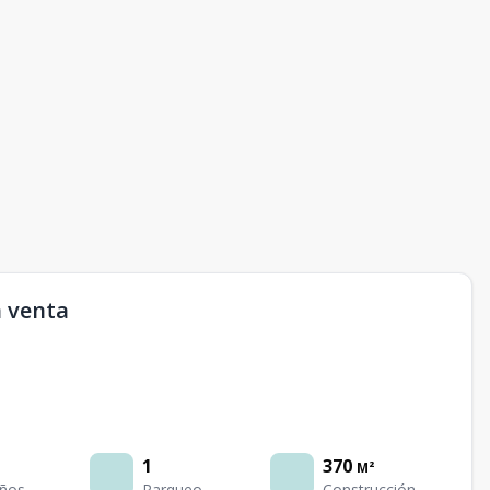
n venta
1
370
M²
ños
Parqueo
Construcción