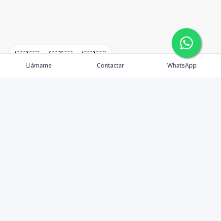
🇪🇸
🇺🇸
🇫🇷
Llámame
Contactar
WhatsApp
immomexx is a real estate company since 2003 located
at Las Terrenas. Las Terrenas real estate for sale like
villas, homes, apartments and land.