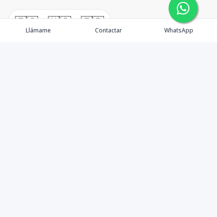
🇪🇸
🇺🇸
🇫🇷
Llámame
Contactar
WhatsApp
immomexx is a real estate company since 2003 located
at Las Terrenas. Las Terrenas real estate for sale like
villas, homes, apartments and land.
Contáctanos
8293800020