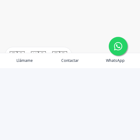
🇪🇸
🇺🇸
🇫🇷
Llámame
Contactar
WhatsApp
immomexx is a real estate company since 2003 located
at Las Terrenas. Las Terrenas real estate for sale like