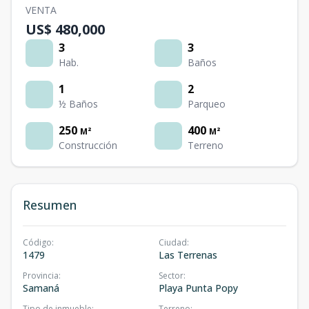
VENTA
US$ 480,000
3
3
Hab.
Baños
1
2
½ Baños
Parqueo
250
400
M²
M²
Construcción
Terreno
Resumen
Código
:
Ciudad
:
1479
Las Terrenas
Provincia
:
Sector
:
Samaná
Playa Punta Popy
Tipo de inmueble
:
Terreno
: