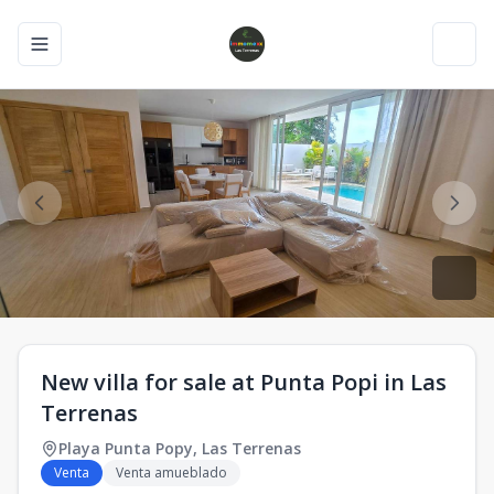
Toggle navigation menu
Toggl
New villa for sale at Punta Popi in Las
Terrenas
Playa Punta Popy
,
Las Terrenas
Venta
Venta amueblado