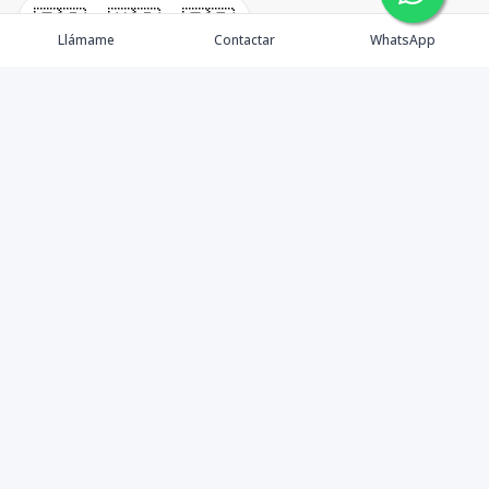
🇪🇸
🇺🇸
🇫🇷
Llámame
Contactar
WhatsApp
immomexx is a real estate company since 2003 located
at Las Terrenas. Las Terrenas real estate for sale like
villas, homes, apartments and land.
Contáctanos
8293800020
tonydomrep@gmail.com