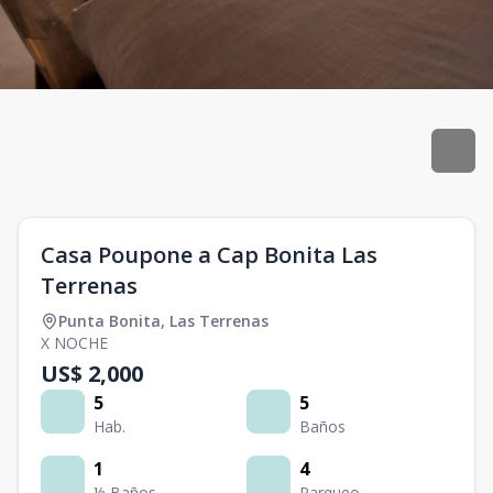
Casa Poupone a Cap Bonita Las
Terrenas
Punta Bonita
,
Las Terrenas
X NOCHE
US$ 2,000
5
5
Hab.
Baños
1
4
½ Baños
Parqueo