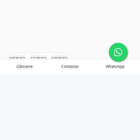
🇪🇸
🇺🇸
🇫🇷
Llámame
Contactar
WhatsApp
immomexx is a real estate company since 2003 located