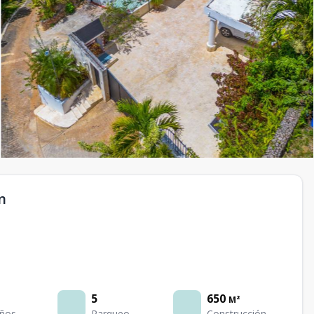
n
5
650
M²
ños
Parqueo
Construcción