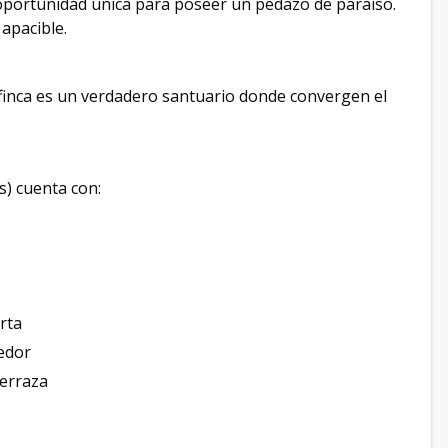
oportunidad única para poseer un pedazo de paraíso.
apacible.
 finca es un verdadero santuario donde convergen el
s) cuenta con:
rta
medor
terraza