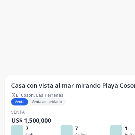
Casa con vista al mar mirando Playa Coso
El Cosón
,
Las Terrenas
Venta
Venta amueblado
VENTA
US$ 1,500,000
7
7
1
Hab.
Baños
½ Ba