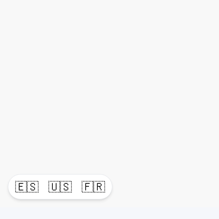
🇪🇸
🇺🇸
🇫🇷