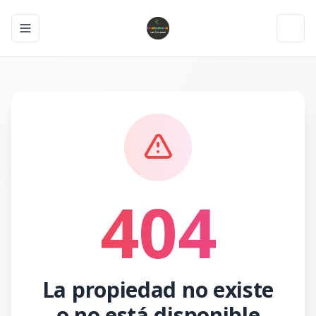
Toggle navigation menu
Toggl
404
La propiedad no existe
o no está disponible