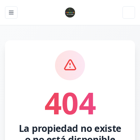
Toggle navigation menu
Toggl
404
La propiedad no existe
o no está disponible